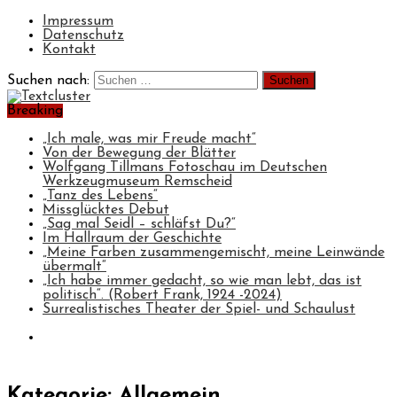
Impressum
Datenschutz
Kontakt
Suchen nach:
Breaking
„Ich male, was mir Freude macht“
Von der Bewegung der Blätter
Wolfgang Tillmans Fotoschau im Deutschen
Werkzeugmuseum Remscheid
„Tanz des Lebens“
Missglücktes Debut
„Sag mal Seidl – schläfst Du?“
Im Hallraum der Geschichte
„Meine Farben zusammengemischt, meine Leinwände
übermalt“
„Ich habe immer gedacht, so wie man lebt, das ist
politisch“. (Robert Frank, 1924 -2024)
Surrealistisches Theater der Spiel- und Schaulust
Kategorie: Allgemein