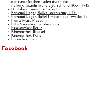
der europäischen Juden durch das
nationalsozialistische Deutschland 1933 – 1945
Dt. Filmmuseum Frankfurt
Fernand Leger, Ballet mécanique, 1. Teil
Fernand Leger, Ballett mécanique, zweiter Teil
Franz-Marc-Museum
http://www.wen-jen-hua.com
Kinemathek Berlin
Kinemathek Brüssel
Kinemathek Paris
La règle du jeu
Facebook