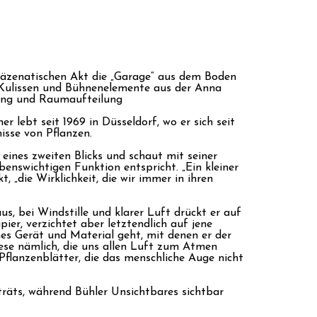
mäzenatischen Akt die „Garage“ aus dem Boden
 Kulissen und Bühnenelemente aus der Anna
hrung und Raumaufteilung
lebt seit 1969 in Düsseldorf, wo er sich seit
isse von Pflanzen.
eines zweiten Blicks und schaut mit seiner
nswichtigen Funktion entspricht. „Ein kleiner
t, „die Wirklichkeit, die wir immer in ihren
s, bei Windstille und klarer Luft drückt er auf
ier, verzichtet aber letztendlich auf jene
hes Gerät und Material geht, mit denen er der
se nämlich, die uns allen Luft zum Atmen
flanzenblätter, die das menschliche Auge nicht
räts, während Bühler Unsichtbares sichtbar