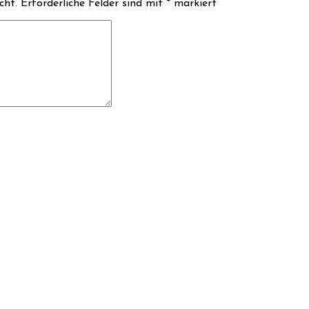
cht.
Erforderliche Felder sind mit
*
markiert