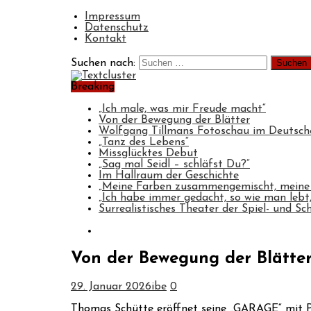
Impressum
Datenschutz
Kontakt
Suchen nach:
Breaking
„Ich male, was mir Freude macht“
Von der Bewegung der Blätter
Wolfgang Tillmans Fotoschau im Deuts
„Tanz des Lebens“
Missglücktes Debut
„Sag mal Seidl – schläfst Du?“
Im Hallraum der Geschichte
„Meine Farben zusammengemischt, meine
„Ich habe immer gedacht, so wie man lebt, 
Surrealistisches Theater der Spiel- und Sc
Von der Bewegung der Blätte
29. Januar 2026
ibe
0
Thomas Schütte eröffnet seine „GARAGE“ mit P