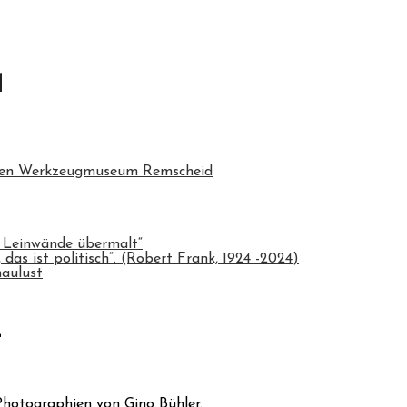
chen Werkzeugmuseum Remscheid
 Leinwände übermalt“
das ist politisch“. (Robert Frank, 1924 -2024)
haulust
r
hotographien von Gino Bühler.