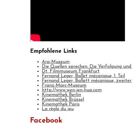
Empfohlene Links
Arp-Museum
Die Quellen sprechen: Die Verfolgung und
Dt. Filmmuseum Frankfurt
Fernand Leger, Ballet mécanique, 1. Teil
Fernand Leger, Ballett mécanique, zweiter 
Franz-Marc-Museum
http://www.wen-jen-hua.com
Kinemathek Berlin
Kinemathek Brüssel
Kinemathek Paris
La règle du jeu
Facebook