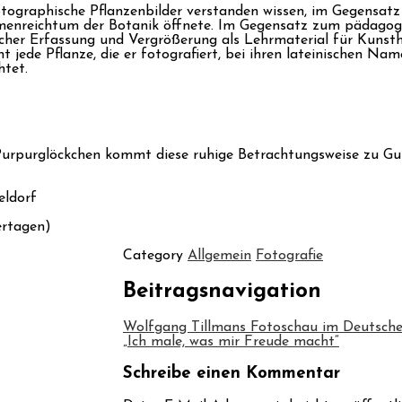
otographische Pflanzenbilder verstanden wissen, im Gegensat
ormenreichtum der Botanik öffnete. Im Gegensatz zum pädagog
cher Erfassung und Vergrößerung als Lehrmaterial für Kunstha
 jede Pflanze, die er fotografiert, bei ihren lateinischen Na
htet.
rpurglöckchen kommt diese ruhige Betrachtungsweise zu Gute
eldorf
iertagen)
Category
Allgemein
Fotografie
Beitragsnavigation
Wolfgang Tillmans Fotoschau im Deutsc
„Ich male, was mir Freude macht“
Schreibe einen Kommentar