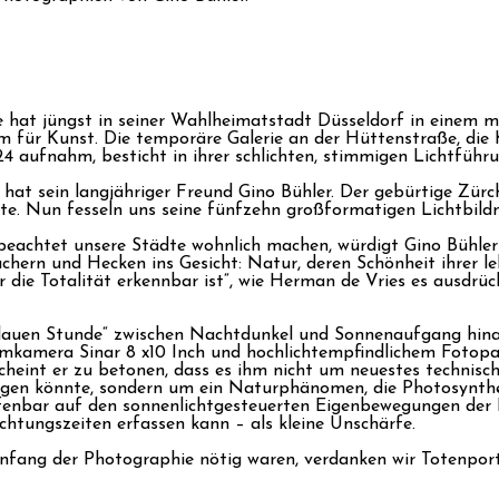
 hat jüngst in seiner Wahlheimatstadt Düsseldorf in einem 
 für Kunst. Die temporäre Galerie an der Hüttenstraße, die
24 aufnahm, besticht in ihrer schlichten, stimmigen Lichtfü
 sein langjähriger Freund Gino Bühler. Der gebürtige Zürcher 
e. Nun fesseln uns seine fünfzehn großformatigen Lichtbildn
beachtet unsere Städte wohnlich machen, würdigt Gino Bühler 
rn und Hecken ins Gesicht: Natur, deren Schönheit ihrer lebe
her die Totalität erkennbar ist“, wie Herman de Vries es ausdrück
 „blauen Stunde“ zwischen Nachtdunkel und Sonnenaufgang hinau
ilmkamera Sinar 8 x10 Inch und hochlichtempfindlichem Fotopap
scheint er zu betonen, dass es ihm nicht um neuestes technisc
ngen könnte, sondern um ein Naturphänomen, die Photosynthe
ffenbar auf den sonnenlichtgesteuerten Eigenbewegungen der P
chtungszeiten erfassen kann – als kleine Unschärfe.
nfang der Photographie nötig waren, verdanken wir Totenport