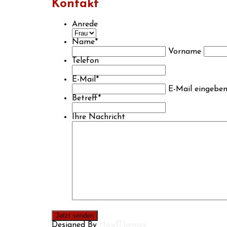
Kontakt
Anrede
Name
*
Vorname
Telefon
E-Mail
*
E-Mail eingebe
Betreff
*
Ihre Nachricht
Designed By
HowlThemes