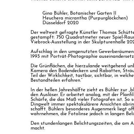
Gino Bühler, Botanischer Garten II
Heuchera micrantha (Purpurglöckchen)
Düsseldorf 2020
Der weltweit gefragte Künstler Thomas Schütte
gestampft: 750 Quadratmeter neuer Spiel-Raum
Viebrock-Ausstellung in der Skulpturenhalle 20
Aufschlag in den umgenutzten Gewerberäumen hat
1993 mit Porträt-Photographie auseinandersetzt
Die Grünflächen, die hierzulande weitgehend un
Kamera den Bodendeckern und Rabatten, Sträuche
Teil der Wirklichkeit, tastbar, sichtbar, in welc
Bestandteilen erfahren.“
In der hellen Jahreshälfte zieht es Bühler zur
den Auslöser. Er arbeitet analog, mit der Planf
Schärfe, die das Maß vieler Fotografen ist. So 
Dingwelt immer spektakulärere Ansichten abri
schafft. Bühlers besonderes Augenmerk liegt o
wahrnehmen, die Fotolinse jedoch in langen Beli
Den stundenlangen Belichtungszeiten, die am A
macht.