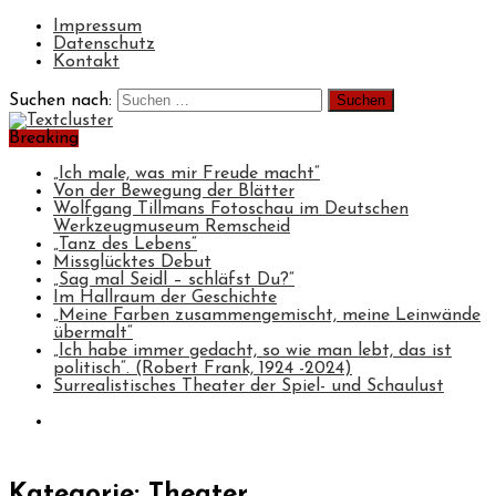
Impressum
Datenschutz
Kontakt
Suchen nach:
Breaking
„Ich male, was mir Freude macht“
Von der Bewegung der Blätter
Wolfgang Tillmans Fotoschau im Deutschen
Werkzeugmuseum Remscheid
„Tanz des Lebens“
Missglücktes Debut
„Sag mal Seidl – schläfst Du?“
Im Hallraum der Geschichte
„Meine Farben zusammengemischt, meine Leinwände
übermalt“
„Ich habe immer gedacht, so wie man lebt, das ist
politisch“. (Robert Frank, 1924 -2024)
Surrealistisches Theater der Spiel- und Schaulust
Kategorie: Theater