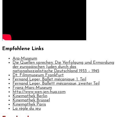
Empfohlene Links
Arp-Museum
Die Quellen sprechen: Die Verfolgung und Ermordung
der europäischen Juden durch das
nationalsozialistische Deutschland 1933 – 1945
Dt. Filmmuseum Frankfurt
Fernand Leger, Ballet mécanique, 1. Teil
Fernand Leger, Ballett mécanique, zweiter Teil
Franz-Marc-Museum
http://www.wen-jen-hua.com
Kinemathek Berlin
Kinemathek Brüssel
Kinemathek Paris
La règle du jeu