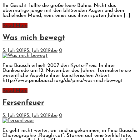
Ihr Gesicht füllte die große leere Bühne. Nicht das
übermütige junge mit den blitzenden Augen und dem
lächelnden Mund, nein. eines aus ihren späten Jahren […]
Read More
Was mich bewegt
5. Juli 2019
5. Juli 2019
ibe
0
Pina Bausch erhielt 2007 den Kyoto-Preis. In ihrer
Dankesrede am 12. November des Jahres formulierte sie
wesentliche Aspekte ihrer künstlerischen Arbeit.
http://www.pinabausch.org/de/pina/was-mich-bewegt
Read More
Fersenfeuer
3. Juli 2019
5. Juli 2019
ibe
0
Es geht nicht weiter, wir sind angekommen, in Pina Bauschs
Choreographie „Rough cut“. Starren auf eine zerklüftete,