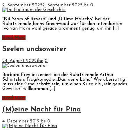
2. September 2025
2. September 2025
ibe
0
“124 Years of Reverb” und „Último Halecho” bei der
Ruhrtriennale Jonny Greenwood war für den Intendanten
Ivo van Hove wohl gerade prominent genug, um ihn […]
Read More
Seelen undsoweiter
24. August 2022
ibe
0
Barbara Frey inszeniert bei der Ruhrtriennale Arthur
Schnitzlers Tragikomödie „Das weite Land“ Wie übersättigt
muss eine Gesellschaft sein, um einen Krieg als „reinigendes
Gewitter“ willkommen […]
Read More
(M)eine Nacht für Pina
4. Dezember 2019
ibe
0