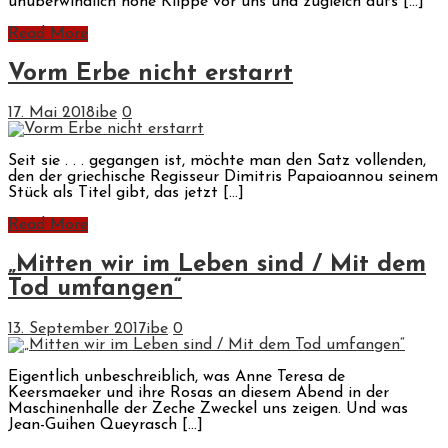
unüberwindlich hohe Klippe vor uns und zugleich aufs […]
Read More
Vorm Erbe nicht erstarrt
17. Mai 2018
ibe
0
Seit sie . . . gegangen ist, möchte man den Satz vollenden,
den der griechische Regisseur Dimitris Papaioannou seinem
Stück als Titel gibt, das jetzt […]
Read More
„Mitten wir im Leben sind / Mit dem
Tod umfangen“
13. September 2017
ibe
0
Eigentlich unbeschreiblich, was Anne Teresa de
Keersmaeker und ihre Rosas an diesem Abend in der
Maschinenhalle der Zeche Zweckel uns zeigen. Und was
Jean-Guihen Queyrasch […]