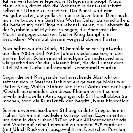
Jahren verstorbene legendäre Religionsphilosoph Klaus
Heinrich an, droht sich die Wahrheit in der Gesellschaft
selbst als Utopie zu zersetzen. Der Kunst wird eine
Aufgabe zuteil, die vielleicht nur sie lösen kann: Dem noch
nicht verbrauchten Geist des Wortes Gehör zu verschaffen,
die Bedeutung der Dinge zu rekonstruieren, die Lebensfülle
der Symbole und Mythen zu sagen, die Phantasie der
Macht entgegenzusetzen. Dieter Krieg kämpfte in
besonderer Weise auf diesem vorgeschobenen Posten.
Nun haben wir das Glück, 70 Gemälde seines Spätwerks
aus den 1980er und 1990er Jahren wiederzusehen, in den
weiten, hohen Sälen eines ehemaligen Getreidespeichers,
wie geschaffen für die „Riesenbilder“, die dort unter dem
Titel „Maler, Diebe und Gesindel“ versammelt wurden.
Gegen die seit Kriegsende vorherrschende Abstraktion
setzten sich in Westdeutschland einige wenige Maler wie
Dieter Krieg, Walter Stöhrer und Horst Antes mit der Figur
/Gestalt auseinander. Um dieses Phänomen mit seinen
jeweils individuellen Ausprägungen als Stil handhabbar zu
machen, fand die Kunstkritik den Begriff „Neue Figuration“.
Seinen unverwechselbaren Stil begründete Krieg schon in
frühen Jahren mit radikalen konzeptuellen Experimenten,
um dann in den frühen 1970er Jahren Alltagsgegenstände
und Worte auf seine Leinwand zu bannen.1978 wurde er
(mit Ulrich Rückriem) ausgewählt, im Deutschen Pavillon