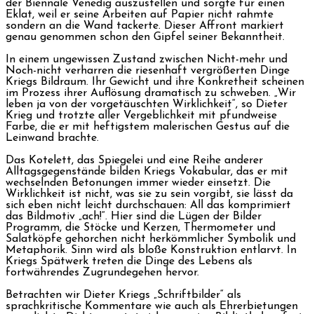
der Biennale Venedig auszustellen und sorgte für einen
Eklat, weil er seine Arbeiten auf Papier nicht rahmte
sondern an die Wand tackerte. Dieser Affront markiert
genau genommen schon den Gipfel seiner Bekanntheit.
In einem ungewissen Zustand zwischen Nicht-mehr und
Noch-nicht verharren die riesenhaft vergrößerten Dinge
Kriegs Bildraum. Ihr Gewicht und ihre Konkretheit scheinen
im Prozess ihrer Auflösung dramatisch zu schweben. „Wir
leben ja von der vorgetäuschten Wirklichkeit“, so Dieter
Krieg und trotzte aller Vergeblichkeit mit pfundweise
Farbe, die er mit heftigstem malerischen Gestus auf die
Leinwand brachte.
Das Kotelett, das Spiegelei und eine Reihe anderer
Alltagsgegenstände bilden Kriegs Vokabular, das er mit
wechselnden Betonungen immer wieder einsetzt. Die
Wirklichkeit ist nicht, was sie zu sein vorgibt, sie lässt da
sich eben nicht leicht durchschauen: All das komprimiert
das Bildmotiv „ach!“. Hier sind die Lügen der Bilder
Programm, die Stöcke und Kerzen, Thermometer und
Salatköpfe gehorchen nicht herkömmlicher Symbolik und
Metaphorik. Sinn wird als bloße Konstruktion entlarvt. In
Kriegs Spätwerk treten die Dinge des Lebens als
fortwährendes Zugrundegehen hervor.
Betrachten wir Dieter Kriegs „Schriftbilder“ als
sprachkritische Kommentare wie auch als Ehrerbietungen