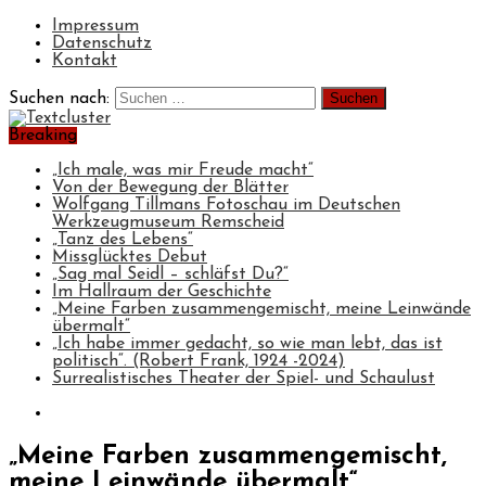
Impressum
Datenschutz
Kontakt
Suchen nach:
Breaking
„Ich male, was mir Freude macht“
Von der Bewegung der Blätter
Wolfgang Tillmans Fotoschau im Deutschen
Werkzeugmuseum Remscheid
„Tanz des Lebens“
Missglücktes Debut
„Sag mal Seidl – schläfst Du?“
Im Hallraum der Geschichte
„Meine Farben zusammengemischt, meine Leinwände
übermalt“
„Ich habe immer gedacht, so wie man lebt, das ist
politisch“. (Robert Frank, 1924 -2024)
Surrealistisches Theater der Spiel- und Schaulust
„Meine Farben zusammengemischt,
meine Leinwände übermalt“