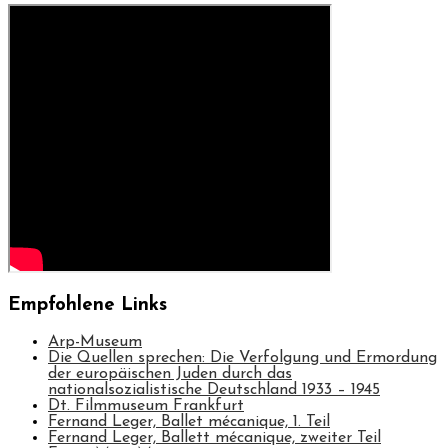
Empfohlene Links
Arp-Museum
Die Quellen sprechen: Die Verfolgung und Ermordung
der europäischen Juden durch das
nationalsozialistische Deutschland 1933 – 1945
Dt. Filmmuseum Frankfurt
Fernand Leger, Ballet mécanique, 1. Teil
Fernand Leger, Ballett mécanique, zweiter Teil