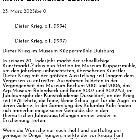
23. März 2025
ibe
0
Dieter Krieg, o.T. (1994)
Dieter Krieg, o.T. (1997)
Dieter Krieg im Museum Küppersmühle Duisburg
In seinem 20. Todesjahr macht der schnelllebige
Kunstmarkt-Zirkus nun Station im Museum Küppersmühle,
um den jahrelang unbeachteten, übersehenen Künstler
Dieter Krieg mit der größten Ausstellung seit langem dem
Vergessen zu entreißen. Ausnahmen bildeten in der
Vergangenheit das Museum Bochum 2001 und 2006, das
Arp-Museum Rolandseck und Bonn 2007 und 2022/23, im
Jubiläumsjahr der Kunstakademie Düsseldorf, an der Krieg
seit 1978 lehrte, die feine, kleine Schau „gut für die Augn“ in
deren Galerie. In der Sammlung des Kolumba Köln finden
sich immerhin einige seiner Gemälde, die in den
thematischen Jahresausstellungen immer wieder in
Erscheinung treten.
Wenn die Wünsche nur noch „hohl und weitfaltig um
gemagerte Dinge“ hängen, merkte der vor knapp fünf