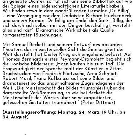
an geliebte Dichter, so tut sich uns seine Bibliothek auf wie
der Spiegel eines leidenschaftlichen Literaturliebhabers.
Wir finden etwa in dem wandfüllenden Gemälde „Dr. Billig“
– eine Verneigung vor dem Dadaisten Richard Huelsenbeck
und seinem Roman „Dr. Billig am Ende“ den Satz: „Billig, der
sich durch sich selbst mit den Dingen beschäftigt, versteht
alles und rast“: Dramatische Wirklichkeit als Quelle
fortgesetzter Täuschungen.
Mit Samuel Beckett und seinem Entwurf des absurden
Theaters, das in existenzieller Sicht die Sinnlosigkeit der
Welt darstellt, hat Dieter Krieg sich eingehend befasst. Auf
Thomas Bernhards erstes Peymann-Dramolett bezieht sich
die ironische Bilderserie: „Hosn kaufen bis zum Tod“. Die
Fragwürdigkeit der Sprache malt der Künstler in Zitat-
Bruchstücken von Friedrich Nietzsche, Arno Schmidt,
Robert Musil, Franz Kafka u.a. auf seine Bilder und
dramatisiert so das unaufhaltsame Zugrundegehen der
Welt. „Die Meisterschaft des Bildes triumphiert über die
dargestellte Verkümmerung, so wie bei Beckett die
Meisterschaft des Wortes über seine amputierten,
gefesselten Gestalten triumphiert.“ (Peter Dittmar)
(
Ausstellungseröffnung:
Montag, 24. März, 19 Uhr; bis
24. August)