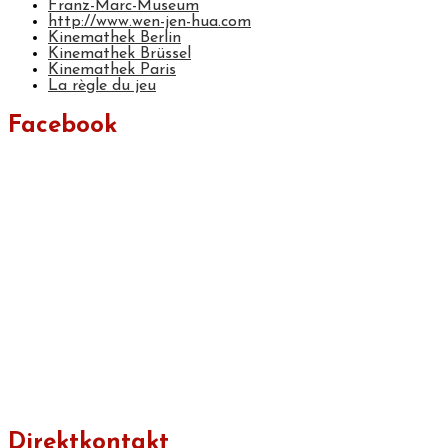
Franz-Marc-Museum
http://www.wen-jen-hua.com
Kinemathek Berlin
Kinemathek Brüssel
Kinemathek Paris
La règle du jeu
Facebook
Direktkontakt