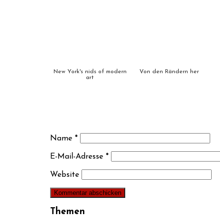
New York's nids of modern
Von den Rändern her
art
Name
*
E-Mail-Adresse
*
Website
Themen