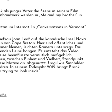
nk als junger Vater die Szene in seinem Film
ilmhandwerk werden in „Me and my brother“ in
rtan im Internat. In „Conversations in Vermont“
efrau Joan Leaf auf die kanadische Insel Nova
n von Cape Breton. Hier sind öffentliches und
iner kleinen, leichten Kamera unterwegs. Die
fenden Leine hängen. Es entsteht das Video
ise beeinflusste vermutlich maßgeblich
n, zwischen Einheit und Vielheit, Standpunkt
ese Motive an, abgenutzt, fragil wie Sinnbilder
ndrea. In seinem Todesjahr 2019 bringt Frank
 trying to look inside”
afie