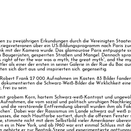
 zu zweijährigen Erkundungen durch die Vereinigten Staaten
iegsveteranen über ein US-Bildungsprogramm nach Paris zurü
k mit der Kamera wurde. Das glamouröse Paris entpuppte sich
on Baugerüsten, gesperrten Straßen und Mangel. Dennoch spr
is right after the war was a myth, the great myth”, and the my
ler als einer der ersten in seiner Galerie in der Rue du Bac aus
n sich dort aus und inspirierten sich. gegenseitig.
 Robert Frank 27 000 Aufnahmen im Kasten. 83 Bilder fanden
 dokumentierten die Schwarz-Weiß-Bilder die Wirklichkeit ei
 frei zu sein:
 mit grobem Korn, hartem Schwarz-weiß-Kontrast und ungewöhnl
e Aufnahmen, die vom sozial und politisch unruhigen Nachkri
 und die verstörende Entfremdung überall wurden ihm als Fak
nschen“. Dabei war der Rassismus im Lande schwarz auf weiß 
sses, die nach Hautfarbe sortiert, durch die offenen Fenster
e, stimmte nicht mit dem Selbstbild vieler Amerikaner überei
ien es in New York, und ab 1960 war erst einmal Schluss mit de
n gehörte er zur Beatnik-Szene und experimentierte gattungs