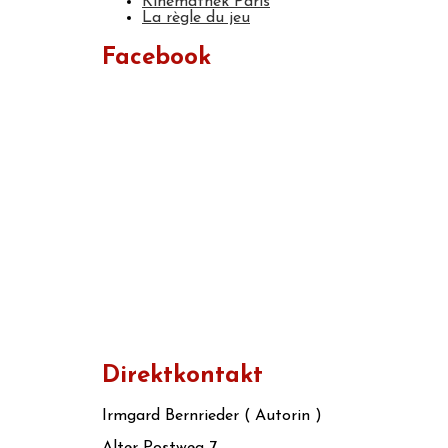
Kinemathek Paris
La règle du jeu
Facebook
Direktkontakt
Irmgard Bernrieder ( Autorin )
Alter Postweg 7