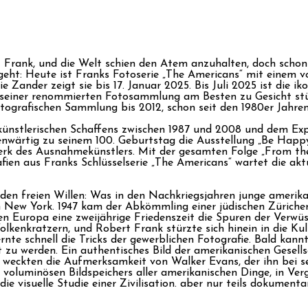
Frank, und die Welt schien den Atem anzuhalten, doch schon i
eht: Heute ist Franks Fotoserie „The Americans“ mit einem v
 Zander zeigt sie bis 17. Januar 2025. Bis Juli 2025 ist die iko
einer renommierten Fotosammlung am Besten zu Gesicht s
otografischen Sammlung bis 2012, schon seit den 1980er Jahre
mkünstlerischen Schaffens zwischen 1987 und 2008 und dem Exp
genwärtig zu seinem 100. Geburtstag die Ausstellung „Be Hap
k des Ausnahmekünstlers. Mit der gesamten Folge „From th
ien aus Franks Schlüsselserie „The Americans“ wartet die akt
n freien Willen: Was in den Nachkriegsjahren junge amerikanis
ew York. 1947 kam der Abkömmling einer jüdischen Züricher F
n Europa eine zweijährige Friedenszeit die Spuren der Verwüs
lkenkratzern, und Robert Frank stürzte sich hinein in die Kul
rnte schnell die Tricks der gewerblichen Fotografie. Bald kannte
 zu werden. Ein authentisches Bild der amerikanischen Gesellsc
er weckten die Aufmerksamkeit von Walker Evans, der ihn bei
, voluminösen Bildspeichers aller amerikanischen Dinge, in V
die visuelle Studie einer Zivilisation. aber nur teils dokumenta