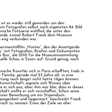
st es wieder still geworden um den
om Fotografen selbst noch ergänzten 84. Bild
nische Fotoserie wohlfeil, die unter den
tünde, zumal Robert Frank dem Museum
n eng verbunden war.
erimentalfilm „Hunter“, den der Avantgarde-
py“ mit Fotografien, Briefen und Dokumenten
e Bus“, die 2010 für die Museumssammlung
uelle Schau in Essen auf. Grund genug, noch
che Künstler sich in Paris erhofften, trieb in
amilie, gerade mal 23 Jahre alt, in eine
tung noch längst nicht hatte tilgen können.
turwirtschaft, eignete sich Wissen über
 er sich aus, aber ihm war klar, dass er dieses
haft wollte er sich verschaffen. Schon seine
 seiner Bewerbung um ein Stipendium
ergangenheit und Gegenwart“ beschreibt Frank
risch zu nennen: Eines der Ziele sei eher