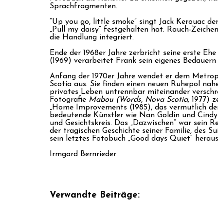
Sprachfragmenten.
“Up you go, little smoke” singt Jack Kerouac de
„Pull my daisy“ festgehalten hat. Rauch-Zeich
die Handlung integriert.
Ende der 1968er Jahre zerbricht seine erste Ehe
(1969) verarbeitet Frank sein eigenes Bedauer
Anfang der 1970er Jahre wendet er dem Metropo
Scotia aus. Sie finden einen neuen Ruhepol na
privates Leben untrennbar miteinander verschrä
Fotografie
Mabou (Words, Nova Scotia,
1977) z
„Home Improvements (1985), das vermutlich den
bedeutende Künstler wie Nan Goldin und Cindy
und Gesichtskreis. Das „Dazwischen“ war sein Re
der tragischen Geschichte seiner Familie, des S
sein letztes Fotobuch „Good days Quiet“ heraus.
Irmgard Bernrieder
Verwandte Beiträge: