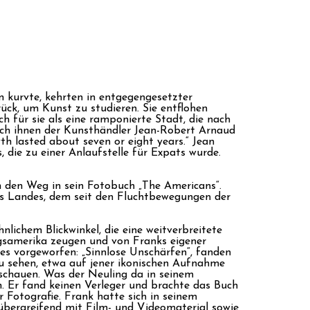
 kurvte, kehrten in entgegengesetzter
ck, um Kunst zu studieren. Sie entflohen
 für sie als eine ramponierte Stadt, die nach
ach ihnen der Kunsthändler Jean-Robert Arnaud
th lasted about seven or eight years.“ Jean
, die zu einer Anlaufstelle für Expats wurde.
 den Weg in sein Fotobuch „The Americans“.
nes Landes, dem seit den Fluchtbewegungen der
ichem Blickwinkel, die eine weitverbreitete
egsamerika zeugen und von Franks eigener
es vorgeworfen: „Sinnlose Unschärfen“, fanden
zu sehen, etwa auf jener ikonischen Aufnahme
 schauen. Was der Neuling da in seinem
n. Er fand keinen Verleger und brachte das Buch
r Fotografie. Frank hatte sich in seinem
übergreifend mit Film- und Videomaterial sowie