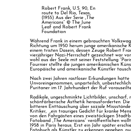
Robert Frank, U.S. 90, En
route to Del Rio, Texas,
(1955) Aus der Serie „The
Americans“ © The June
Leaf and Robert Frank
Foundation
Während Frank in einem gebrauchten Volkswagen
Richtung um 1950 herum junge amerikanische Kr
einem tristen Dasein, dessen Zeuge Robert Fran
vierjähriger Nazi-Herrschaft gezeichnet war v
wohl aus der Seele mit seiner Feststellung “Par
Fournier stellte die jungen amerikanischen Künst
Europäische und amerikanische Künstler tauschte
Nach zwei Jahren rastloser Erkundungen hatte
Unvoreingenommen, unparteilich, unbestechlich
Puritaner im 17. Jahrhundert der Ruf vorauseilte,
Radikale, ungeschminkte Lichtbilder, unscharf,
schönfärberische Ästhetik herausforderten. Di
bitteren Enttäuschung über soziale Missstände
Kritiker, „ein trauriges Gedicht für kranke Me
von den Fahrgästen eines zweistöckigen Stadtbu
Fotoband „The Americans“ veröffentlichen wollt
1958 in Paris heraus. Erst ein Jahr später ersch
Fotobuch als Künstler zu erkennen gegeben, nu