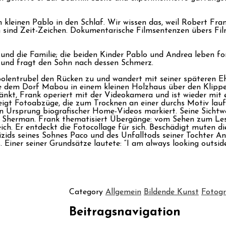
n kleinen Pablo in den Schlaf. Wir wissen das, weil Robert Fra
en sind Zeit-Zeichen. Dokumentarische Filmsentenzen übers F
 und die Familie; die beiden Kinder Pablo und Andrea leben fo
n und fragt den Sohn nach dessen Schmerz.
lentrubel den Rücken zu und wandert mit seiner späteren Eh
he dem Dorf Mabou in einem kleinen Holzhaus über den Klippe
nkt, Frank operiert mit der Videokamera und ist wieder mit e
eigt Fotoabzüge, die zum Trocknen an einer durchs Motiv lau
 Ursprung biografischer Home-Videos markiert. Seine Sichtwe
 Sherman. Frank thematisiert Übergänge: vom Sehen zum Lese
ich. Er entdeckt die Fotocollage für sich. Beschädigt muten di
uizids seines Sohnes Paco und des Unfalltods seiner Tochter A
 Einer seiner Grundsätze lautete: “I am always looking outside
Category
Allgemein
Bildende Kunst
Fotogr
Beitragsnavigation