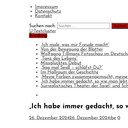
Impressum
Datenschutz
Kontakt
Suchen nach:
Breaking
„Ich male, was mir Freude macht“
Von der Bewegung der Blätter
Wolfgang Tillmans Fotoschau im Deuts
„Tanz des Lebens“
Missglücktes Debut
„Sag mal Seidl – schläfst Du?“
Im Hallraum der Geschichte
„Meine Farben zusammengemischt, meine
„Ich habe immer gedacht, so wie man lebt, 
Surrealistisches Theater der Spiel- und Sc
„Ich habe immer gedacht, so wi
26. Dezember 2024
26. Dezember 2024
ibe
0