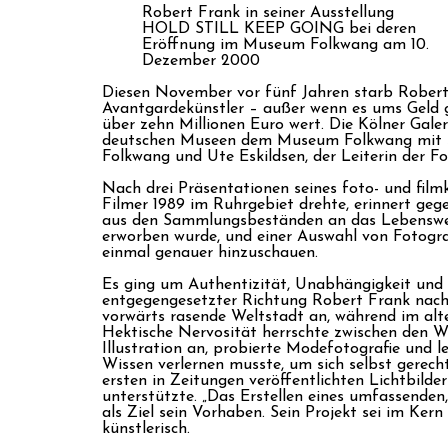
Robert Frank in seiner Ausstellung
HOLD STILL KEEP GOING bei deren
Eröffnung im Museum Folkwang am 10.
Dezember 2000
Diesen November vor fünf Jahren starb Robert 
Avantgardekünstler – außer wenn es ums Geld g
über zehn Millionen Euro wert. Die Kölner Galerie
deutschen Museen dem Museum Folkwang mit s
Folkwang und Ute Eskildsen, der Leiterin der F
Nach drei Präsentationen seines foto- und fil
Filmer 1989 im Ruhrgebiet drehte, erinnert ge
aus den Sammlungsbeständen an das Lebenswer
erworben wurde, und einer Auswahl von Fotograf
einmal genauer hinzuschauen.
Es ging um Authentizität, Unabhängigkeit und de
entgegengesetzter Richtung Robert Frank nach N
vorwärts rasende Weltstadt an, während im alte
Hektische Nervosität herrschte zwischen den Wo
Illustration an, probierte Modefotografie und le
Wissen verlernen musste, um sich selbst gerecht
ersten in Zeitungen veröffentlichten Lichtbild
unterstützte. „Das Erstellen eines umfassenden
als Ziel sein Vorhaben. Sein Projekt sei im Kern 
künstlerisch.