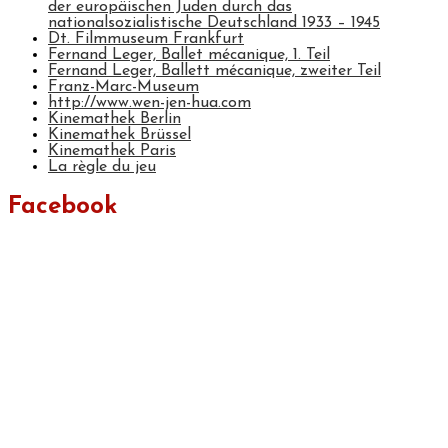
der europäischen Juden durch das
nationalsozialistische Deutschland 1933 – 1945
Dt. Filmmuseum Frankfurt
Fernand Leger, Ballet mécanique, 1. Teil
Fernand Leger, Ballett mécanique, zweiter Teil
Franz-Marc-Museum
http://www.wen-jen-hua.com
Kinemathek Berlin
Kinemathek Brüssel
Kinemathek Paris
La règle du jeu
Facebook