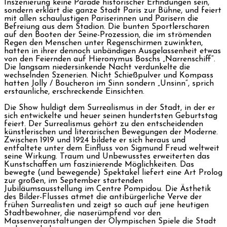
Inszenierung keine Parade historischer Erfindungen sein,
sondern erklärt die ganze Stadt Paris zur Bühne, und feiert
mit allen schaulustigen Pariserinnen und Parisern die
Befreiung aus dem Stadion. Die bunten Sportlerscharen
auf den Booten der Seine-Prozession, die im strömenden
Regen den Menschen unter Regenschirmen zuwinkten,
hatten in ihrer dennoch unbändigen Ausgelassenheit etwas
von den Feiernden auf Hieronymus Boschs „Narrenschiff“.
Die langsam niedersinkende Nacht verdunkelte die
wechselnden Szenerien. Nicht Schießpulver und Kompass
hatten Jolly / Boucheron im Sinn sondern „Unsinn“, sprich
erstaunliche, erschreckende Einsichten.
Die Show huldigt dem Surrealismus in der Stadt, in der er
sich entwickelte und heuer seinen hundertsten Geburtstag
feiert. Der Surrealismus gehört zu den entscheidenden
künstlerischen und literarischen Bewegungen der Moderne.
Zwischen 1919 und 1924 bildete er sich heraus und
entfaltete unter dem Einfluss von Sigmund Freud weltweit
seine Wirkung. Traum und Unbewusstes erweiterten das
Kunstschaffen um faszinierende Möglichkeiten. Das
bewegte (und bewegende) Spektakel liefert eine Art Prolog
zur großen, im September startenden
Jubiläumsausstellung im Centre Pompidou. Die Ästhetik
des Bilder-Flusses atmet die antibürgerliche Verve der
frühen Surrealisten und zeigt so auch auf jene heutigen
Stadtbewohner, die naserümpfend vor den
Massenveranstaltungen der Olympischen Spiele die Stadt