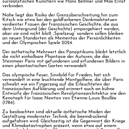
surrealistischen Künstlern wie Hans Bellmer und Max Ernst
verbinden.
Nahe liegt das Risiko der Grenzüberschreitung hin zum
Kitsch wie etwa bei den goldfarbenen Denkmalstatuen
verdienter Frauen der französischen Geschichte, die aus
dem Untergrund (der Geschichte) emporgehievt werden,
aber sie sind nicht bloß „Spielzeug“ sondern sollen bleiben
an neuen Standorten als Mementos der Persönlichkeiten
und der Olympischen Spiele 2024.
Der ästhetische Mehrwert des Panoptikums bleibt letztlich
die nicht einholbare Phantasie der Autoren, die das
Steinmeer Paris mit gefundenen und erfundenen Bildern in
einen phantastischen Garten verwandelt.
Das olympische Feuer, Sinnbild für Frieden, hat sich
verwandelt in eine leuchtende Montgolfiere, die über Paris
schwebt wie ein Fingerzeig auf die Erleuchteten der
französischen Aufklärung und erinnert auch an kühne
Entwürfe der französischen Revolutionsarchitektur wie den
Kenotaph für Isaac Newton von Étienne-Louis Boullée
(1784).
Zu beobachten sind aktuelle ästhetische Moden der
Gestaltung modernster Technik, die beeindruckend
aufgefahren wird. Gleichzeitig ist die Gegenwart der Kriege
und Klimakatastrophen präsent, wenn etwa auf einem