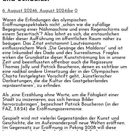
6. August 2024
6. August 2024
ibe
0
Waren die Erfindungen des olympischen
Eröffnungsspektakels nicht „schön wie die zufällige
Begegnung einer Nähmaschine und eines Regenschirms auf
einem Seziertisch“? Also lohnt es sich, die erstaunlichen
Bilder dieser Aufführung im öffentlichen Raum näher zu
beäugen. Das Zitat entstammt Lautréamonts
einflussreichem Werk „Die Gesänge des Maldoror“ und ist
eine Inkunabel des Dada und des Surrealismus. Fraglos
wirken die Grundsätze dieser Kunstströmung bis in unsere
Zeit und beeinflussten offenbar auch die Regisseure
Thomas Jolly und Patrick Boucheron, denen es sichtbar um
eine radikal andere Umsetzung der in der Olympischen
Charta festgelegten Vorschrift geht, „künstlerischer
Darbietungen, die die Kultur des Gastgeberlandes
repräsentieren“, zu erfinden.
Als „eine Erzählung ohne Worte, um die Fähigkeit einer
Stadt zu inszenieren, aus sich heraus Bilder
hervorzubringen“, bezeichnet Patrick Boucheron (in der
FAZ, 3.8.24) die Eröffnungszeremonie.
Gespielt wird mit vielerlei Gegenständen der Kunst und
Geschichte, die im Aufeinanderprall neue Welten eröffnen.
Im Gegensatz zur Eröffnung in Peking 2008 will diese