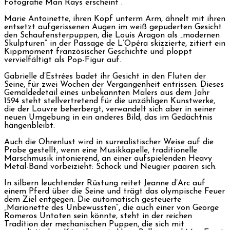
Fotografie Man Rays erscheint“.
Marie Antoinette, ihren Kopf unterm Arm, ähnelt mit ihren
entsetzt aufgerissenen Augen im weiß gepuderten Gesicht
den Schaufensterpuppen, die Louis Aragon als „modernen
Skulpturen“ in der Passage de L’Opéra skizzierte, zitiert ein
Kippmoment französischer Geschichte und ploppt
vervielfältigt als Pop-Figur auf.
Gabrielle d’Estrées badet ihr Gesicht in den Fluten der
Seine, für zwei Wochen der Vergangenheit entrissen. Dieses
Gemäldedetail eines unbekannten Malers aus dem Jahr
1594 steht stellvertretend für die unzähligen Kunstwerke,
die der Louvre beherbergt, verwandelt sich aber in seiner
neuen Umgebung in ein anderes Bild, das im Gedächtnis
hängenbleibt.
Auch die Ohrenlust wird in surrealistischer Weise auf die
Probe gestellt, wenn eine Musikkapelle, traditionelle
Marschmusik intonierend, an einer aufspielenden Heavy
Metal-Band vorbeizieht: Schock und Neugier paaren sich.
In silbern leuchtender Rüstung reitet Jeanne d’Arc auf
einem Pferd über die Seine und trägt das olympische Feuer
dem Ziel entgegen. Die automatisch gesteuerte
„Marionette des Unbewussten“, die auch einer von George
Romeros Untoten sein könnte, steht in der reichen
Tradition der mechanischen Puppen, die sich mit