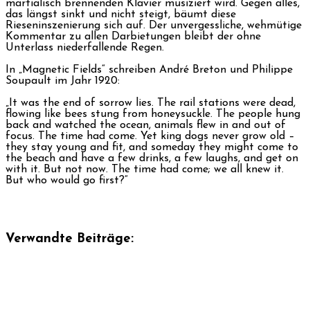
martialisch brennenden Klavier musiziert wird. Gegen alles,
das längst sinkt und nicht steigt, bäumt diese
Rieseninszenierung sich auf. Der unvergessliche, wehmütige
Kommentar zu allen Darbietungen bleibt der ohne
Unterlass niederfallende Regen.
In „Magnetic Fields“ schreiben André Breton und Philippe
Soupault im Jahr 1920:
„It was the end of sorrow lies. The rail stations were dead,
flowing like bees stung from honeysuckle. The people hung
back and watched the ocean, animals flew in and out of
focus. The time had come. Yet king dogs never grow old –
they stay young and fit, and someday they might come to
the beach and have a few drinks, a few laughs, and get on
with it. But not now. The time had come; we all knew it.
But who would go first?“
Verwandte Beiträge: