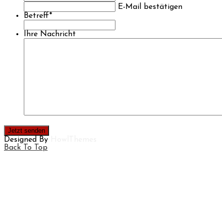
E-Mail bestätigen
Betreff
*
Ihre Nachricht
Designed By
HowlThemes
Back To Top