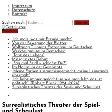
Impressum
Datenschutz
Kontakt
Suchen nach:
Breaking
„Ich male, was mir Freude macht“
Von der Bewegung der Blätter
Wolfgang Tillmans Fotoschau im Deutschen
Werkzeugmuseum Remscheid
„Tanz des Lebens“
Missglücktes Debut
„Sag mal Seidl – schläfst Du?“
Im Hallraum der Geschichte
„Meine Farben zusammengemischt, meine Leinwände
übermalt“
„Ich habe immer gedacht, so wie man lebt, das ist
politisch“. (Robert Frank, 1924 -2024)
Surrealistisches Theater der Spiel- und Schaulust
Surrealistisches Theater der Spiel-
und Schaulust