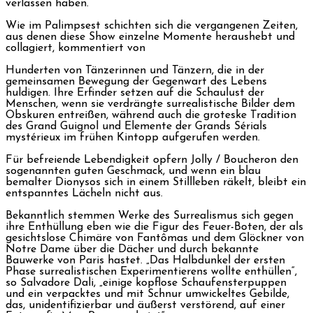
verlassen haben.
Wie im Palimpsest schichten sich die vergangenen Zeiten,
aus denen diese Show einzelne Momente heraushebt und
collagiert, kommentiert von
Hunderten von Tänzerinnen und Tänzern, die in der
gemeinsamen Bewegung der Gegenwart des Lebens
huldigen. Ihre Erfinder setzen auf die Schaulust der
Menschen, wenn sie verdrängte surrealistische Bilder dem
Obskuren entreißen, während auch die groteske Tradition
des Grand Guignol und Elemente der Grands Sérials
mystérieux im frühen Kintopp aufgerufen werden.
Für befreiende Lebendigkeit opfern Jolly / Boucheron den
sogenannten guten Geschmack, und wenn ein blau
bemalter Dionysos sich in einem Stillleben räkelt, bleibt ein
entspanntes Lächeln nicht aus.
Bekanntlich stemmen Werke des Surrealismus sich gegen
ihre Enthüllung eben wie die Figur des Feuer-Boten, der als
gesichtslose Chimäre von Fantômas und dem Glöckner von
Notre Dame über die Dächer und durch bekannte
Bauwerke von Paris hastet. „Das Halbdunkel der ersten
Phase surrealistischen Experimentierens wollte enthüllen“,
so Salvadore Dali, „einige kopflose Schaufensterpuppen
und ein verpacktes und mit Schnur umwickeltes Gebilde,
das, unidentifizierbar und äußerst verstörend, auf einer