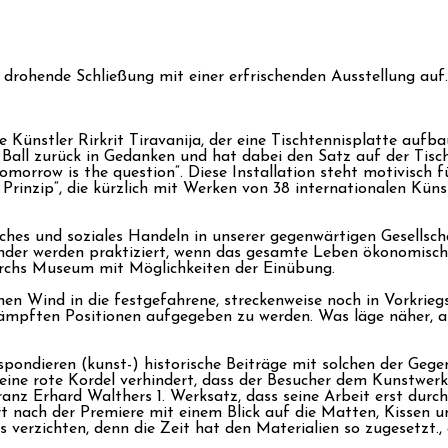
rohende Schließung mit einer erfrischenden Ausstellung auf.
che Künstler Rirkrit Tiravanija, der eine Tischtennisplatte aufb
Ball zurück in Gedanken und hat dabei den Satz auf der Tisc
orrow is the question“. Diese Installation steht motivisch f
s Prinzip“, die kürzlich mit Werken von 38 internationalen K
iches und soziales Handeln in unserer gegenwärtigen Gesells
ander werden praktiziert, wenn das gesamte Leben ökonomische
urchs Museum mit Möglichkeiten der Einübung.
schen Wind in die festgefahrene, streckenweise noch in Vorkri
kämpften Positionen aufgegeben zu werden. Was läge näher, al
espondieren (kunst-) historische Beiträge mit solchen der Geg
eine rote Kordel verhindert, dass der Besucher dem Kunstwerk
ranz Erhard Walthers 1. Werksatz, dass seine Arbeit erst durc
ert nach der Premiere mit einem Blick auf die Matten, Kissen 
s verzichten, denn die Zeit hat den Materialien so zugesetzt.,