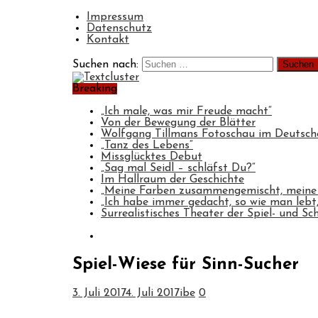
Impressum
Datenschutz
Kontakt
Suchen nach:
Breaking
„Ich male, was mir Freude macht“
Von der Bewegung der Blätter
Wolfgang Tillmans Fotoschau im Deuts
„Tanz des Lebens“
Missglücktes Debut
„Sag mal Seidl – schläfst Du?“
Im Hallraum der Geschichte
„Meine Farben zusammengemischt, meine
„Ich habe immer gedacht, so wie man lebt, 
Surrealistisches Theater der Spiel- und Sc
Spiel-Wiese für Sinn-Sucher
3. Juli 2017
4. Juli 2017
ibe
0