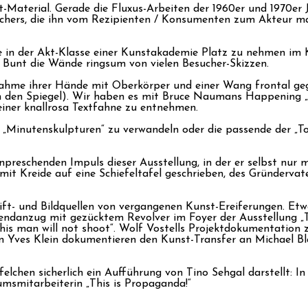
st-Material. Gerade die Fluxus-Arbeiten der 1960er und 1970er
suchers, die ihn vom Rezipienten / Konsumenten zum Akteur m
ie in der Akt-Klasse einer Kunstakademie Platz zu nehmen im 
 Bunt die Wände ringsum von vielen Besucher-Skizzen.
enahme ihrer Hände mit Oberkörper und einer Wang frontal geg
h den Spiegel). Wir haben es mit Bruce Naumans Happening „
 einer knallrosa Textfahne zu entnehmen.
s „Minutenskulpturen“ zu verwandeln oder die passende der
reschenden Impuls dieser Ausstellung, in der er selbst nur mi
 da mit Kreide auf eine Schiefeltafel geschrieben, des Gründerva
ft- und Bildquellen von vergangenen Kunst-Ereiferungen. Etwa
Abendanzug mit gezücktem Revolver im Foyer der Ausstellung 
This man will not shoot“. Wolf Vostells Projektdokumentation 
n Yves Klein dokumentieren den Kunst-Transfer an Michael B
elchen sicherlich ein Aufführung von Tino Sehgal darstellt: 
msmitarbeiterin „This is Propaganda!“