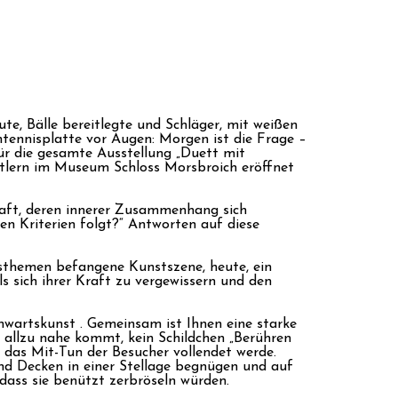
aute, Bälle bereitlegte und Schläger, mit weißen
htennisplatte vor Augen: Morgen ist die Frage –
ür die gesamte Ausstellung „Duett mit
ünstlern im Museum Schloss Morsbroich eröffnet
chaft, deren innerer Zusammenhang sich
n Kriterien folgt?“ Antworten auf diese
egsthemen befangene Kunstszene, heute, ein
s sich ihrer Kraft zu vergewissern und den
enwartskunst . Gemeinsam ist Ihnen eine starke
 allzu nahe kommt, kein Schildchen „Berühren
h das Mit-Tun der Besucher vollendet werde.
und Decken in einer Stellage begnügen und auf
 dass sie benützt zerbröseln würden.