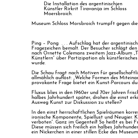
Die Installation des argentinischjen
Künstler Rirkrit Tiravanija im Schloss
Moersbroich.
Museum Schloss Morsbroich trumpft gegen die d
Ping – Pong ­­ . . . Aufschlag hat der argentinis
Fragezeichen bemalt. Der Besucher schlägt den 
nach Ornette Colemans zweitem Jazz-Album „Tom
Künstlern“ über Partizipation als künstlerische
wurde.
Die Schau fragt nach Motiven für gesellschaftl
allmählich auflöst: „Welche Formen des Mitein
provokante Frage bietet ein Kunst-Parcours d
Fluxus blies in den 1960er und 70er Jahren fri
halbes Jahrhundert später, drohen die einst er
Ausweg Kunst zur Diskussion zu stellen?
In den einst herrschaftlichen Spielräumen korr
ironische Komponente, Spiellust und Neugier. K
verboten“. Ganz im Gegenteil! So heißt es bei F
Diese müssen sich freilich ein halbes Jahrhund
ein Nickerchen in einer stillen Ecke des Museum