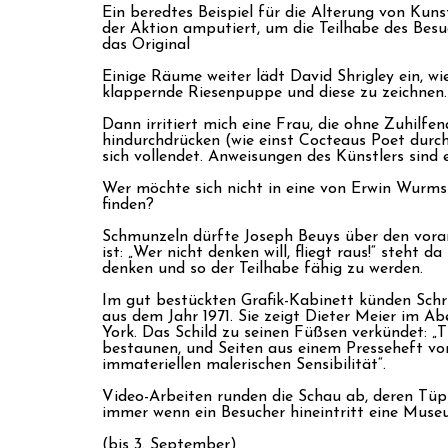
Ein beredtes Beispiel für die Alterung von Kun
der Aktion amputiert, um die Teilhabe des Be
das Original
Einige Räume weiter lädt David Shrigley ein, w
klappernde Riesenpuppe und diese zu zeichnen.
Dann irritiert mich eine Frau, die ohne Zuhilf
hindurchdrücken (wie einst Cocteaus Poet durc
sich vollendet. Anweisungen des Künstlers sind
Wer möchte sich nicht in eine von Erwin Wurm
finden?
Schmunzeln dürfte Joseph Beuys über den voranp
ist: „Wer nicht denken will, fliegt raus!“ steht
denken und so der Teilhabe fähig zu werden.
Im gut bestückten Grafik-Kabinett künden Schri
aus dem Jahr 1971. Sie zeigt Dieter Meier im 
York. Das Schild zu seinen Füßsen verkündet: „
bestaunen, und Seiten aus einem Presseheft vo
immateriellen malerischen Sensibilität“.
Video-Arbeiten runden die Schau ab, deren Tüpf
immer wenn ein Besucher hineintritt eine Museu
(bis 3. September)