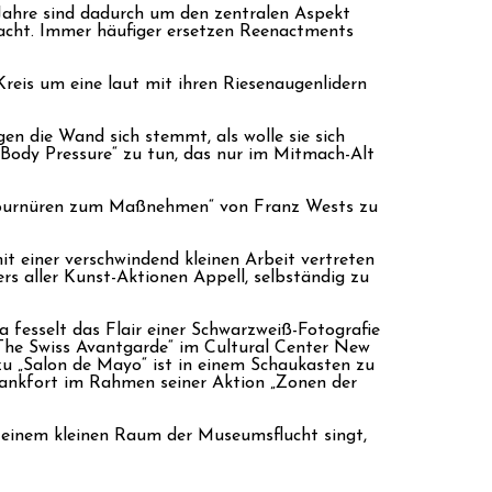
 Jahre sind dadurch um den zentralen Aspekt
acht. Immer häufiger ersetzen Reenactments
Kreis um eine laut mit ihren Riesenaugenlidern
en die Wand sich stemmt, als wolle sie sich
Body Pressure“ zu tun, das nur im Mitmach-Alt
 „Tournüren zum Maßnehmen“ von Franz Wests zu
t einer verschwindend kleinen Arbeit vertreten
ters aller Kunst-Aktionen Appell, selbständig zu
 fesselt das Flair einer Schwarzweiß-Fotografie
„The Swiss Avantgarde“ im Cultural Center New
zu „Salon de Mayo“ ist in einem Schaukasten zu
lankfort im Rahmen seiner Aktion „Zonen der
In einem kleinen Raum der Museumsflucht singt,