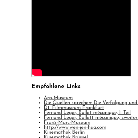
Empfohlene Links
Arp-Museum
Die Quellen sprechen: Die Verfolgung und
Dt. Filmmuseum Frankfurt
Fernand Leger, Ballet mécanique, 1. Teil
Fernand Leger, Ballett mécanique, zweiter 
Franz-Marc-Museum
http://www.wen-jen-hua.com
Kinemathek Berlin
Kinemathek Brüssel