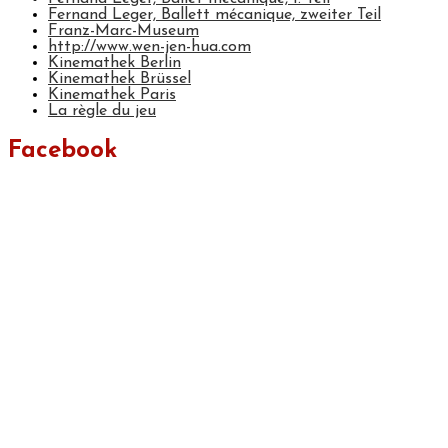
Fernand Leger, Ballett mécanique, zweiter Teil
Franz-Marc-Museum
http://www.wen-jen-hua.com
Kinemathek Berlin
Kinemathek Brüssel
Kinemathek Paris
La règle du jeu
Facebook