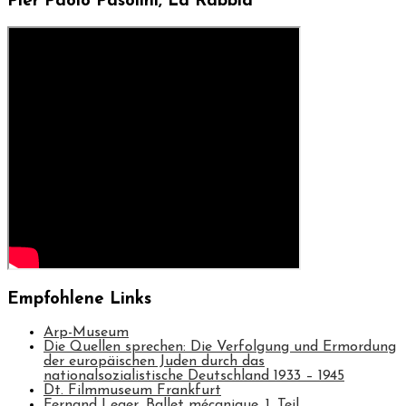
Pier Paolo Pasolini, La Rabbia
Empfohlene Links
Arp-Museum
Die Quellen sprechen: Die Verfolgung und Ermordung
der europäischen Juden durch das
nationalsozialistische Deutschland 1933 – 1945
Dt. Filmmuseum Frankfurt
Fernand Leger, Ballet mécanique, 1. Teil