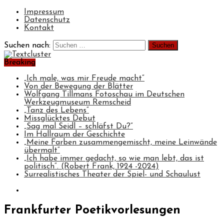
Impressum
Datenschutz
Kontakt
Suchen nach:
Breaking
„Ich male, was mir Freude macht“
Von der Bewegung der Blätter
Wolfgang Tillmans Fotoschau im Deutschen
Werkzeugmuseum Remscheid
„Tanz des Lebens“
Missglücktes Debut
„Sag mal Seidl – schläfst Du?“
Im Hallraum der Geschichte
„Meine Farben zusammengemischt, meine Leinwände
übermalt“
„Ich habe immer gedacht, so wie man lebt, das ist
politisch“. (Robert Frank, 1924 -2024)
Surrealistisches Theater der Spiel- und Schaulust
Frankfurter Poetikvorlesungen