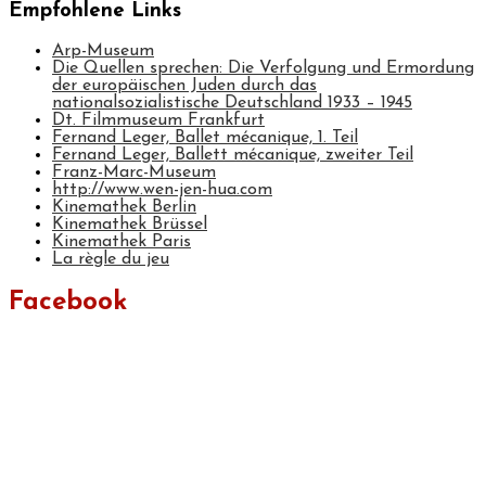
Empfohlene Links
Arp-Museum
Die Quellen sprechen: Die Verfolgung und Ermordung
der europäischen Juden durch das
nationalsozialistische Deutschland 1933 – 1945
Dt. Filmmuseum Frankfurt
Fernand Leger, Ballet mécanique, 1. Teil
Fernand Leger, Ballett mécanique, zweiter Teil
Franz-Marc-Museum
http://www.wen-jen-hua.com
Kinemathek Berlin
Kinemathek Brüssel
Kinemathek Paris
La règle du jeu
Facebook