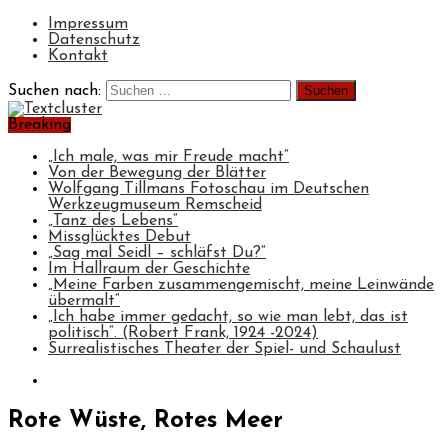
Impressum
Datenschutz
Kontakt
Suchen nach:
Breaking
„Ich male, was mir Freude macht“
Von der Bewegung der Blätter
Wolfgang Tillmans Fotoschau im Deutschen
Werkzeugmuseum Remscheid
„Tanz des Lebens“
Missglücktes Debut
„Sag mal Seidl – schläfst Du?“
Im Hallraum der Geschichte
„Meine Farben zusammengemischt, meine Leinwände
übermalt“
„Ich habe immer gedacht, so wie man lebt, das ist
politisch“. (Robert Frank, 1924 -2024)
Surrealistisches Theater der Spiel- und Schaulust
Rote Wüste, Rotes Meer