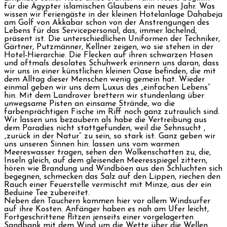
für die Ägypter islamischen Glaubens ein neues Jahr. Was
wissen wir Feriengäste in der kleinen Hotelanlage Dahabeja
am Golf von Akkabar schon von der Anstrengungen des
Lebens für das Servicepersonal, das, immer lächelnd,
präsent ist. Die unterschiedlichen Uniformen der Techniker,
Gärtner, Putzmänner, Kellner zeigen, wo sie stehen in der
Hotel-Hierarchie. Die Flecken auf ihren schwarzen Hosen
und oftmals desolates Schuhwerk erinnern uns daran, dass
wir uns in einer künstlichen kleinen Oase befinden, die mit
dem Alltag dieser Menschen wenig gemein hat. Wieder
einmal geben wir uns dem Luxus des „einfachen Lebens“
hin. Mit dem Landrover brettern wir stundenlang über
unwegsame Pisten an einsame Strände, wo die
farbenprächtigen Fische im Riff noch ganz zutraulich sind.
Wir lassen uns bezaubern als habe die Vertreibung aus
dem Paradies nicht stattgefunden, weil die Sehnsucht ,
„zurück in der Natur“ zu sein, so stark ist. Ganz geben wir
uns unseren Sinnen hin: lassen uns vom warmen
Meereswasser tragen, sehen den Wolkenschatten zu, die,
Inseln gleich, auf dem gleisenden Meeresspiegel zittern,
hören wie Brandung und Windböen aus den Schluchten sich
begegnen, schmecken das Salz auf den Lippen, riechen den
Rauch einer Feuerstelle vermischt mit Minze, aus der ein
Beduine Tee zubereitet.
Neben den Tauchern kommen hier vor allem Windsurfer
auf ihre Kosten. Anfänger haben es nah am Ufer leicht,
Fortgeschrittene flitzen jenseits einer vorgelagerten
Sandbank mit dem Wind um die Wette über die Wellen.