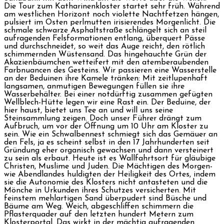
Die Tour zum Katharinenkloster startet sehr früh. Während
am westlichen Horizont noch violette Nachtfetzen hängen,
pulsiert im Osten perlmutten irisierendes Morgenlicht. Die
schmale schwarze Asphaltstraße schlängelt sich an steil
aufragenden Felsformationen entlang, überquert Pässe
und durchschneidet, so weit das Auge reicht, den rötlich
schimmernden Wüstensand. Das hingehauchte Grün der
Akazienbäumchen wetteifert mit den atemberaubenden
Farbnuancen des Gesteins. Wir passieren eine Wasserstelle
an der Beduinen ihre Kamele tränken: Mit zeitlupenhaft
langsamen, anmutigen Bewegungen füllen sie ihre
Wasserbehälter. Bei einer notdürftig zusammen gefügten
Wellblech-Hütte legen wir eine Rast ein. Der Beduine, der
hier haust, bietet uns Tee an und will uns seine
Steinsammlung zeigen. Doch unser Führer drängt zum
Aufbruch, um vor der Öffnung um 10 Uhr am Kloster zu
sein. Wie ein Schwalbennest schmiegt sich das Gemäuer an
den Fels, ja es scheint selbst in den 17 Jahrhunderten seit
Gründung eher organisch gewachsen und dann versteinert
zu sein als erbaut. Heute ist es Wallfahrtsort für gläubige
Christen, Muslime und Juden. Die Mächtigen des Morgen-
wie Abendlandes huldigten der Heiligkeit des Ortes, indem
sie die Autonomie des Klosters nicht antasteten und die
Mönche in Urkunden ihres Schutzes versicherten. Mit
feinstem mehlartigen Sand überpudert sind Büsche und
Bäume am Weg. Weich, abgeschliffen schimmern die
Pflasterquader auf den letzten hundert Metern zum
Klosterportal. Das wirkt in der mächtig aufragenden