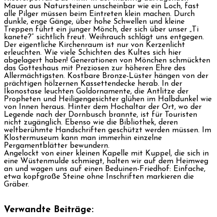
Mauer aus Natursteinen unscheinbar wie ein Loch, fast
alle Pilger müssen beim Eintreten klein machen. Durch
dunkle, enge Gänge, über hohe Schwellen und kleine
Treppen führt ein junger Mönch, der sich über unser „Ti
kanete?“ sichtlich freut. Weihrauch schlägt uns entgegen.
Der eigentliche Kirchenraum ist nur von Kerzenlicht
erleuchten. Wie viele Schichten des Kultes sich hier
abgelagert haben! Generationen von Mönchen schmückten
das Gotteshaus mit Preziosen zur höheren Ehre des
Allermächtigsten. Kostbare Bronze-Lüster hängen von der
prächtigen hölzernen Kassettendecke herab. In der
Ikonostase leuchten Goldornamente, die Antlitze der
Propheten und Heiligengesichter glühen im Halbdunkel wie
von Innen heraus. Hinter dem Hochaltar der Ort, wo der
Legende nach der Dornbusch brannte, ist für Touristen
nicht zugänglich. Ebenso wie die Bibliothek, deren
weltberühmte Handschriften geschützt werden müssen. Im
Klostermuseum kann man immerhin einzelne
Pergamentblätter bewundern.
Angelockt von einer kleinen Kapelle mit Kuppel, die sich in
eine Wüstenmulde schmiegt, halten wir auf dem Heimweg
an und wagen uns auf einen Beduinen-Friedhof: Einfache,
etwa kopfgroße Steine ohne Inschriften markieren die
Gräber.
Verwandte Beiträge: