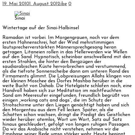
19. Mai 2010
1. August 2012
ibe
0
Sinai
Wintertage auf der Sinai-Halbinsel
Ramadan ist vorbei. Im Morgengrauen, noch vor dem
ersten Hahnenschrei, hat der Wind mehrstimmigen
lautsprecherverstärkten Männersprechgesang heran
getragen. Litaneien rollen in das Hellerwerden wie Wellen
auf den Sand. Hypnotisch, scheinbar anschwellend mit den
ersten Strahlen, die hinter den Bergzügen der
saudiarabischen Küste hervorbrechen und verstummend,
als die tiefrote Sonnenscheibe dann am unteren Rand des
Firmaments glimmt. Die Lobpreisungen Allahs klingen von
der kleinen Moschee des Dorfes Mashba herüber in die
weite Bucht von Dahab. Die Hotelgäste schlafen noch, eine
Handvoll haben sich zur Meditation im nachtfeuchten
Sand am Meeresufer eingefunden, freundlich begrüßt von
einigen „working cats and dogs“, die im Schutz der
Strohschirme unter den Liegen genächtigt haben und sich
den Morgentau aus dem Fell lecken. Später, als die
Schatten schon wachsen, dringt die Predigt des Geistlichen
wieder herüber: atemlos, Wort um Wort, Satz auf Satz
hinaus geschleudert, gefolgt von langen ruhigen Passagen.
Da wir das Arabische nicht verstehen, nehmen wir die
Emphase seiner Rede umso stärker wahr. Heute beginnt